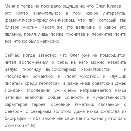
Меня и тогда не покидало ощущение, что Олег Куваев —
это нечто значительное в том жанре литературы
(романтическо-приключенческом, что ли), который так
близок многим. Какая же это величина, и какое это
явление, понял лишь позже, прочитав и перечитав почти
все, что им было написано.
Сейчас, когда известно, что Олег уже не поморщится,
читая воспоминания о себе, на него можно навесить
целую гирлянду высокопарных характеристик — и
«последний романтик» и «поэт Чукотки», и «лучший
писатель среди геологов», и даже «наш советский Джек
Лондон» (последняя уж очень напрашивается из-за
цепочки аналогий: общей сочности и мужественности
характеров героев, основной тематики, связанной с
Севером, с северным золотом, даже из-за сходства их
биографий — оба закончили свой бег по жизни у столба с
отметкой «40»).