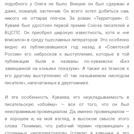
подобного у Олега не было. Внешне он был сдержан и
даже, пожалуй, застенчив. Он всего хотел добиться сам,
никого не оттирая плечом. За роман «Территория» О.
Куваев был удостоен первой премии Союза писателей и
ВЦСПС. Он приобрел широкую известность, хотя и «не
вписался» в среду тщеславных литераторов. Это особенно
видно из публиковавшихся год назад в «Советской
России» его набросков к выступлению, которые в той
публикации были и названы по-куваевски: «Без
замешанной на коньяке показухи». А также из тезисов к
его другому выступлению «О так называемом «молодом
писателе», напечатанных в двухтомнике.
И эта особенность Куваева, его неукладываемость в
писательскую «обойму» — все от того, что он был
неисправимым провинциалом. Да, именно провинциалом —
в хорошем и, на мой взгляд, в высоком смысле этого
слова. Понимаю, что рабочий термин «провинциал» у
столичных «интеллектуалов» (ставлю в кавычки и это