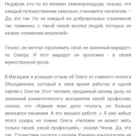
Недаром, кто-то из великих землепроходцев, сказал, что
каждый путешественник невольно становится писателем. –
Да, это так. Но не каждый из добровольных странников
так пламенно, с такой силой воспел людей, которых он
назвал «племенем искателей».
Геолог, он мечтал «проложить свой, не казенный маршрут»
по Северу. И этот маршрут он проложил - в своей
мужественной прозе.
В Магадане я услышал отзыв об Олеге от главного геолога
Объединения, который в свое время работал в одной
партии с Олегом. Этот человек, преданный своему делу, но
лишенный романтического восприятия своей профессии,
сказал, что «Куваев знал дело геолога, но больше
увлекался писанием. А это мешало работе…». Я уже забыл
этого сухаря, но помню Олега. «Человек не может жить
только своей, узкой профессией»,- сказал Чехов. Да, это
так. Странствия геолога сделали Куваева изыскателем не