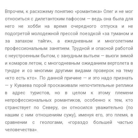
Впрочем, к расхожему понятию «романтика» Олег и не мог
относиться с дилетантским пафосом — ведь она была для
него не хобби на время очередного отпуска и не
подогретой молодежной прессой поездкой «за туманом и
за запахом тайги», а ежедневным и многолетним
профессиональным занятием. Трудной и опасной работой
с неустроенным бытом, с занудным вытьем — вьюги зимой
и комаров летом, с многодневным ожиданием вертолета в
тундре и со многими другими видами проверок на тему
«кто есть кто». По данной причине — и это надо признать
— у Куваева порой проскакивали непочтительные реплики
в адрес туристов, но в целом к этому племени
непрофессиональных романтиков, особенно к тем, кто
странствует по Северу, он относился уважительно (по
нашим с ним отношениям сужу), именуя его, это племя, в
сравнении с геологами, «гораздо большей частью
человечества».