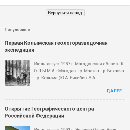
Популярные
Первая Колымская геологоразведочная
экспедиция
Июль-август 1987 г. Магаданская область К
О Л Ы М А г.Магадан - р. Малтан - р. Бохапча
- р. Колыма (Ю.А. Билибин, В.А.
Цареградский. 1928-1929 г. г.) ПЕРВАЯ
ДАЛЕЕ...
Колымская экспедиция (1-я КГРЭ)
относится к таким событиям, от которых
зависят многие позднейшие повороты
Открытие Географического центра
истории. Горсточка хорошо подобранных,
Российской Федерации
но плохо снаряженных, еще не очень
опытных, но одержимых идеей молодых
Июнь-август 1992 г. Эвенкия Озеро Виви.