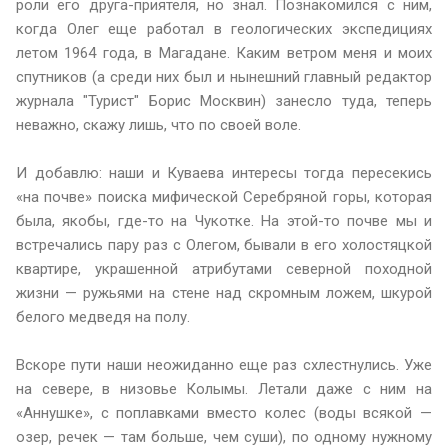
роли его друга-приятеля, но знал. Познакомился с ним,
когда Олег еще работал в геологических экспедициях
летом 1964 года, в Магадане. Каким ветром меня и моих
спутников (а среди них был и нынешний главный редактор
журнала "Турист" Борис Москвин) занесло туда, теперь
неважно, скажу лишь, что по своей воле.
И добавлю: наши и Куваева интересы тогда пересекись
«на почве» поиска мифической Серебряной горы, которая
была, якобы, где-то на Чукотке. На этой-то почве мы и
встречались пару раз с Олегом, бывали в его холостяцкой
квартире, украшенной атрибутами северной походной
жизни — ружьями на стене над скромным ложем, шкурой
белого медведя на полу.
Вскоре пути наши неожиданно еще раз схлестнулись. Уже
на севере, в низовье Колымы. Летали даже с ним на
«Аннушке», с поплавками вместо колес (воды всякой —
озер, речек — там больше, чем суши), по одному нужному